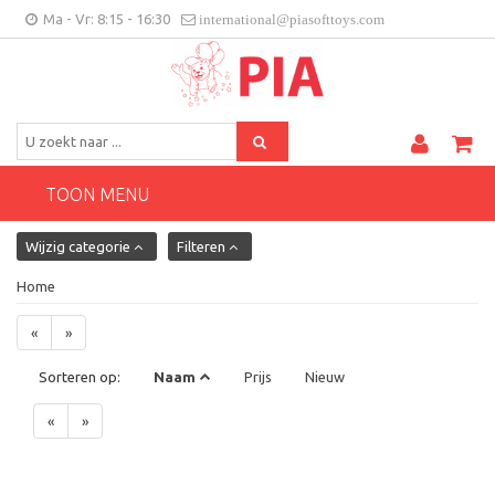
Ma - Vr: 8:15 - 16:30
international@piasofttoys.com
BE/NL
Klantenfeedback
Contact
TOON MENU
Wijzig categorie
Filteren
Home
«
»
Sorteren op:
Naam
Prijs
Nieuw
«
»