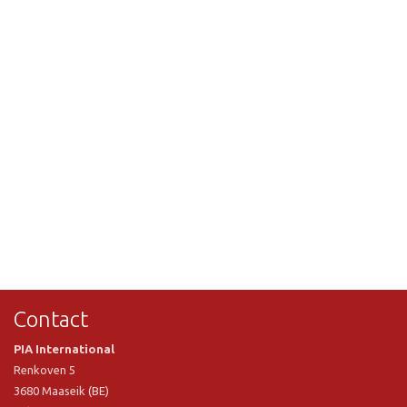
Contact
PIA International
Renkoven 5
3680 Maaseik (BE)