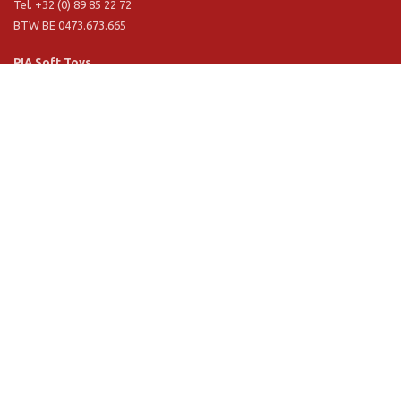
Tel. +32 (0) 89 85 22 72
BTW BE 0473.673.665
PIA Soft Toys
Langstraat 1 A
5481 VN Schijndel (NL)
Tel. +31 (0) 73 54 800 29
BTW NL 803.017.698 B01
Informatie
PIA
PIA Eco
Concept & design
Klantendienst
Verkoopsvoorwaarden
Privacy Policy
VR Showroom