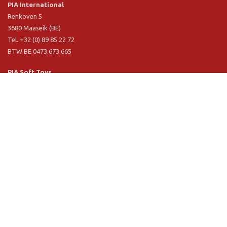
PIA International
Renkoven 5
3680 Maaseik (BE)
Tel. +32 (0) 89 85 22 72
BTW BE 0473.673.665
PIA Soft Toys
Langstraat 1 A
5481 VN Schijndel (NL)
Tel. +31 (0) 73 54 800 29
BTW NL 803.017.698 B01
Informatie
PIA
PIA Eco
Concept & design
Klantendienst
Verkoopsvoorwaarden