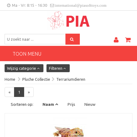
Ma - Vr: 8:15 - 16:30
international@piasofttoys.com
BE/NL
Klantenfeedback
Contact
TOON MENU
Wijzig categorie
Filteren
Home
Pluche Collectie
Terrariumdieren
«
1
»
Sorteren op:
Naam
Prijs
Nieuw