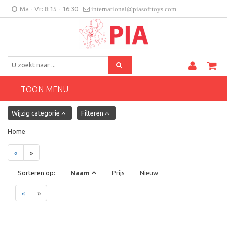
Ma - Vr: 8:15 - 16:30
international@piasofttoys.com
BE/NL
Klantenfeedback
Contact
TOON MENU
Wijzig categorie
Filteren
Home
«
»
Sorteren op:
Naam
Prijs
Nieuw
«
»