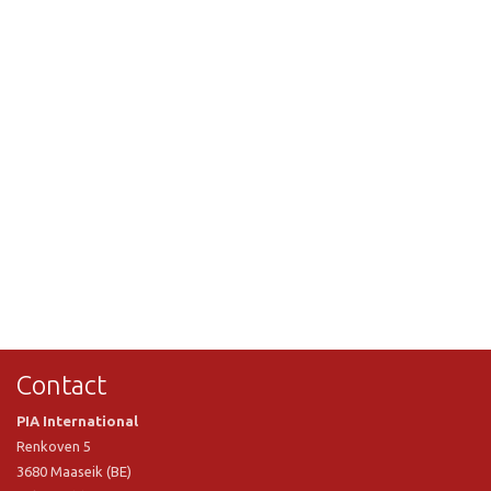
Contact
PIA International
Renkoven 5
3680 Maaseik (BE)