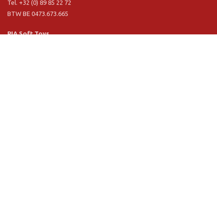
Tel. +32 (0) 89 85 22 72
BTW BE 0473.673.665
PIA Soft Toys
Langstraat 1 A
5481 VN Schijndel (NL)
Tel. +31 (0) 73 54 800 29
BTW NL 803.017.698 B01
Informatie
PIA
PIA Eco
Concept & design
Klantendienst
Verkoopsvoorwaarden
Privacy Policy
VR Showroom