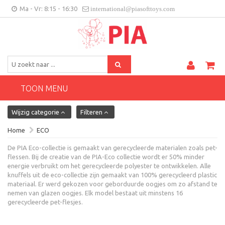
Ma - Vr: 8:15 - 16:30
international@piasofttoys.com
BE/NL
Klantenfeedback
Contact
TOON MENU
Wijzig categorie
Filteren
Home
ECO
De PIA Eco-collectie is gemaakt van gerecycleerde materialen zoals pet-
flessen. Bij de creatie van de PIA-Eco collectie wordt er 50% minder
energie verbruikt om het gerecycleerde polyester te ontwikkelen. Alle
knuffels uit de eco-collectie zijn gemaakt van 100% gerecycleerd plastic
materiaal. Er werd gekozen voor geborduurde oogjes om zo afstand te
nemen van glazen oogjes. Elk model bestaat uit minstens 16
gerecycleerde pet-flesjes.