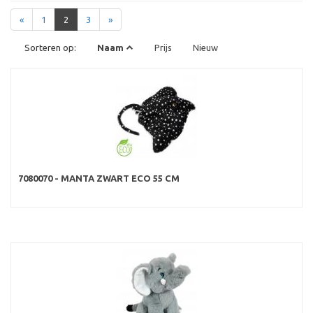
«
1
2
3
»
Sorteren op:
Naam
Prijs
Nieuw
7080070 - MANTA ZWART ECO 55 CM